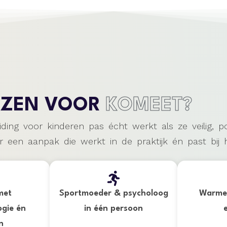
EZEN VOOR
KOMEET?
ing voor kinderen pas écht werkt als ze veilig, po
en aanpak die werkt in de praktijk én past bij h
met
Sportmoeder & psycholoog
Warme
ogie én
in één persoon
n