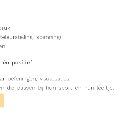
druk
eleurstelling, spanning)
en
 én positief
.
oefeningen, visualisaties,
n die passen bij hun sport én hun leeftijd.