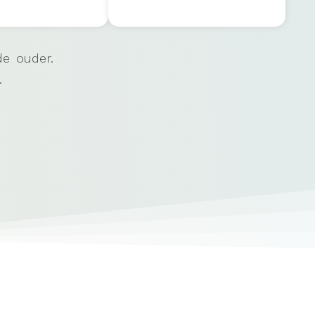
de ouder.
.