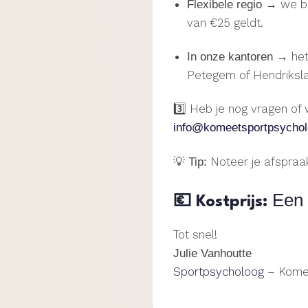
→ we bel
Flexibele regio
van €25 geldt.
→ het 
In onze kantoren
Petegem of Hendrikslaa
3️⃣ Heb je nog vragen of 
info@komeetsportpsychol
💡
Noteer je afspraak
Tip:
Een 
💶 Kostprijs:
Tot snel!
Julie Vanhoutte
Sportpsycholoog
– Komee