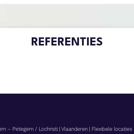
REFERENTIES
m – Petegem / Lochristi | Vlaanderen | Flexibele locaties 