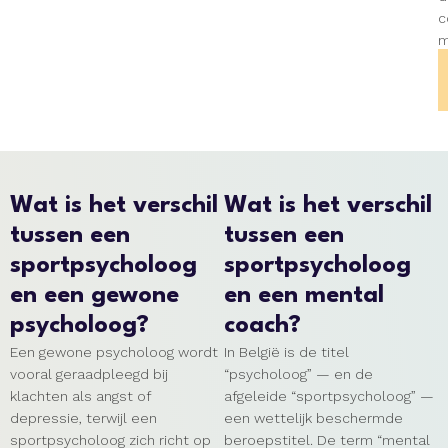
c
m
Wat is het verschil
Wat is het verschil
tussen een
tussen een
sportpsycholoog
sportpsycholoog
en een gewone
en een mental
psycholoog?
coach?
Een gewone psycholoog wordt
In België is de titel
vooral geraadpleegd bij
“psycholoog” — en de
klachten als angst of
afgeleide “sportpsycholoog” —
depressie, terwijl een
een wettelijk beschermde
sportpsycholoog zich richt op
beroepstitel. De term “mental