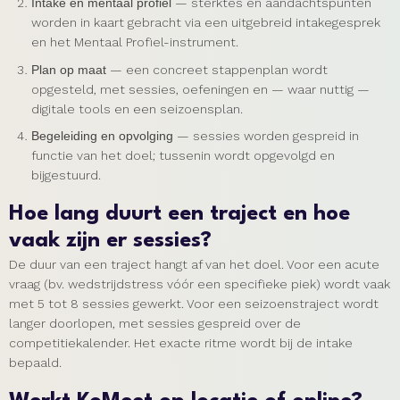
Intake en mentaal profiel
— sterktes en aandachtspunten
worden in kaart gebracht via een uitgebreid intakegesprek
en het Mentaal Profiel-instrument.
Plan op maat
— een concreet stappenplan wordt
opgesteld, met sessies, oefeningen en — waar nuttig —
digitale tools en een seizoensplan.
Begeleiding en opvolging
— sessies worden gespreid in
functie van het doel; tussenin wordt opgevolgd en
bijgestuurd.
Hoe lang duurt een traject en hoe
vaak zijn er sessies?
De duur van een traject hangt af van het doel. Voor een acute
vraag (bv. wedstrijdstress vóór een specifieke piek) wordt vaak
met 5 tot 8 sessies gewerkt. Voor een seizoenstraject wordt
langer doorlopen, met sessies gespreid over de
competitiekalender. Het exacte ritme wordt bij de intake
bepaald.