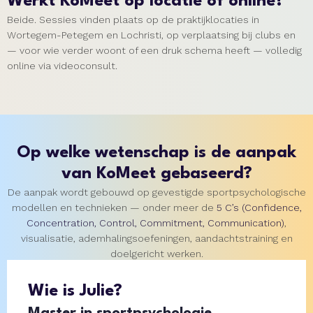
Werkt KoMeet op locatie of online?
Beide. Sessies vinden plaats op de praktijklocaties in
Wortegem-Petegem en Lochristi, op verplaatsing bij clubs en
— voor wie verder woont of een druk schema heeft — volledig
online via videoconsult.
Op welke wetenschap is de aanpak
van KoMeet gebaseerd?
De aanpak wordt gebouwd op gevestigde sportpsychologische
modellen en technieken — onder meer de
5 C’s (Confidence,
Concentration, Control, Commitment, Communication)
,
visualisatie, ademhalingsoefeningen, aandachtstraining en
doelgericht werken.
Wie is Julie?
Master in sportpsychologie